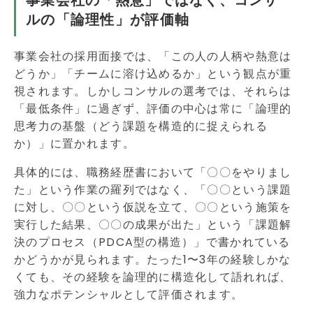
事業会社の「熱意」ではなく、コンサ
ルの「論理性」が評価軸
事業会社の採用面接では、「この人の人柄や熱意は
どうか」「チームに溶け込めるか」という観点が重
視されます。しかしコンサルの選考では、それらは
「最低条件」に過ぎず、評価の中心は常に「論理的
思考力の基盤（どう課題を構造的に捉えられる
か）」に置かれます。
具体的には、職務経歴書において「〇〇をやりまし
た」という作業の羅列ではなく、「〇〇という課題
に対し、〇〇という仮説を立て、〇〇という施策を
実行した結果、〇〇の成果が出た」という「課題解
決のプロセス（PDCA型の構造）」で書かれている
かどうかが見られます。たった1〜3年の経験しかな
くても、その経験を論理的に構造化して語れれば、
強力なポテンシャルとして評価されます。