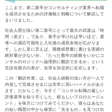
ここまで、第二新卒がコンサルティング業界へ転職
を成功させるための評価軸と戦略について解説して
まいりました。
社会人歴が浅い第二新卒にとって最大の武器は「時
間（若さ）」であり、着手が早ければ早いほど、選
考への適応可能性と入社後の成長余地が広がりま
す。しかし逆に言えば、職務経歴書に書ける実績の
絶対量が少ない分、「たった数年の経験をいかにコ
ンサルのロジックへ論理的に翻訳できるか」という
言語化能力の差が、合否を決定的に左右します。
この「翻訳作業」は、社会人経験の浅い方が一人で
内省して完成させるには非常に高いハードルがあり
ます。だからこそ、今すぐ「コンサル転職の厳しい
評価基準を知り尽くした、頼もしいプロのエージェ
ント」を味方につけてみてください。彼らはあなた
の短い職歴の中から確実に「光るもの」を見つけ出